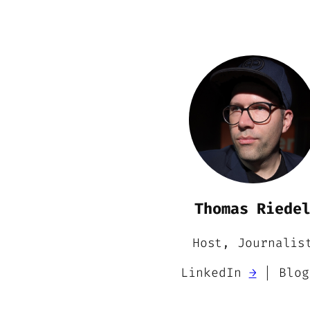
Thomas Riede
Host, Journalis
LinkedIn
→
| Blo