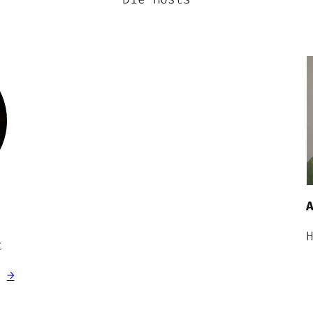
l
t
g
→