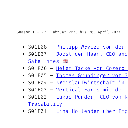
Season 1 – 22. Februar 2023 bis 26. April 2023
S01E08 –
Philipp Wrycza von der 
S01E07 –
Joost den Haan, CEO and
Satellites
S01E06 –
Helen Tacke von Cozero 
S01E05 –
Thomas Gründinger vom S
S01E04 –
Kreislaufwirtschaft in 
S01E03 –
Vertical Farms mit dem 
S01E02 –
Lukas Pünder, CEO von R
Tracability
S01E01 –
Lina Hollender über Imp