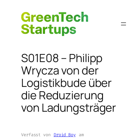
Zum
Inhalt
springen
S01E08 – Philipp
Wrycza von der
Logistikbude über
die Reduzierung
von Ladungsträger
Verfasst von
Droid Boy
am