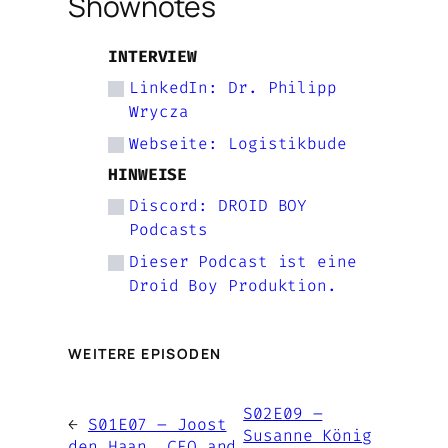
Shownotes
INTERVIEW
LinkedIn: Dr. Philipp
Wrycza
Webseite: Logistikbude
HINWEISE
Discord: DROID BOY
Podcasts
Dieser Podcast ist eine
Droid Boy Produktion.
WEITERE EPISODEN
S02E09 –
←
S01E07 – Joost
Susanne König
den Haan, CEO and