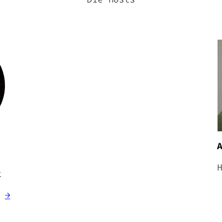
l
t
g
→