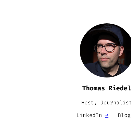
Thomas Riede
Host, Journalis
LinkedIn
→
| Blo