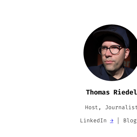
Thomas Riede
Host, Journalis
LinkedIn
→
| Blo