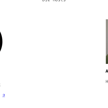
l
t
g
→