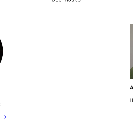
l
t
g
→