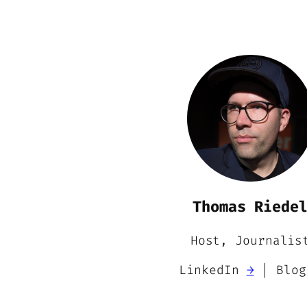
Thomas Riede
Host, Journalis
LinkedIn
→
| Blo