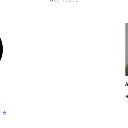
l
t
g
→