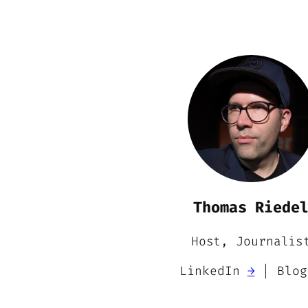
Thomas Riede
Host, Journalis
LinkedIn
→
| Blo