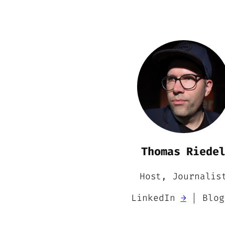
Thomas Riede
Host, Journalis
LinkedIn
→
| Blo