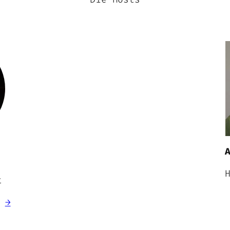
l
t
g
→