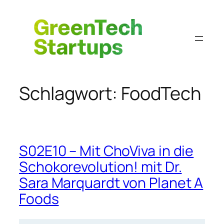
Zum
Inhalt
springen
Schlagwort:
FoodTech
S02E10 – Mit ChoViva in die
Schokorevolution! mit Dr.
Sara Marquardt von Planet A
Foods